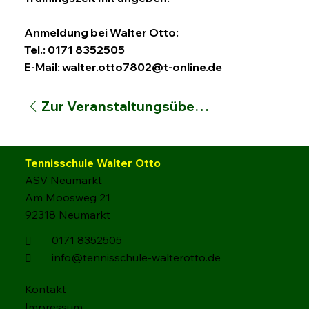
Anmeldung bei Walter Otto:
Tel.: 0171 8352505
E-Mail:
walter.otto7802@t-online.de
Zur Veranstaltungsübersicht
Tennisschule Walter Otto
ASV Neumarkt
Am Moosweg 21
92318 Neumarkt
0171 8352505

info@tennisschule-walterotto.de

Kontakt
Impressum